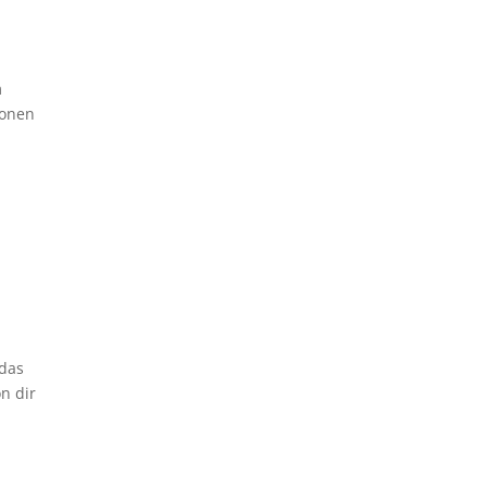
m
ionen
 das
n dir