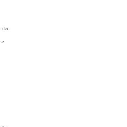
ir den
ese