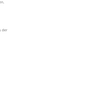
en,
s der