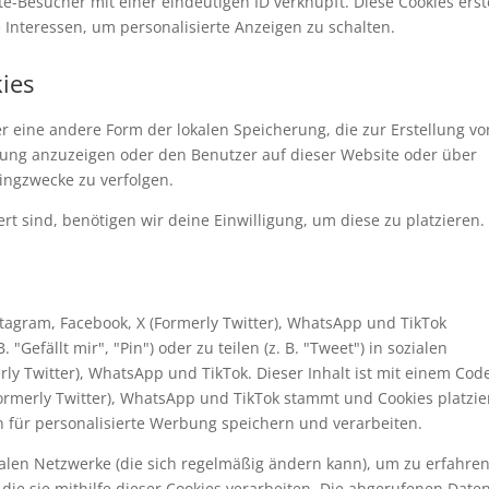
ite-Besucher mit einer eindeutigen ID verknüpft. Diese Cookies erst
e Interessen, um personalisierte Anzeigen zu schalten.
kies
er eine andere Form der lokalen Speicherung, die zur Erstellung vo
ng anzuzeigen oder den Benutzer auf dieser Website oder über
ingzwecke zu verfolgen.
rt sind, benötigen wir deine Einwilligung, um diese zu platzieren.
tagram, Facebook, X (Formerly Twitter), WhatsApp und TikTok
efällt mir", "Pin") oder zu teilen (z. B. "Tweet") in sozialen
ly Twitter), WhatsApp und TikTok. Dieser Inhalt ist mit einem Cod
Formerly Twitter), WhatsApp und TikTok stammt und Cookies platzier
 für personalisierte Werbung speichern und verarbeiten.
zialen Netzwerke (die sich regelmäßig ändern kann), um zu erfahren
die sie mithilfe dieser Cookies verarbeiten. Die abgerufenen Date