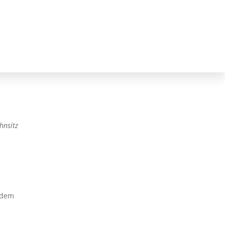
hnsitz
rdem