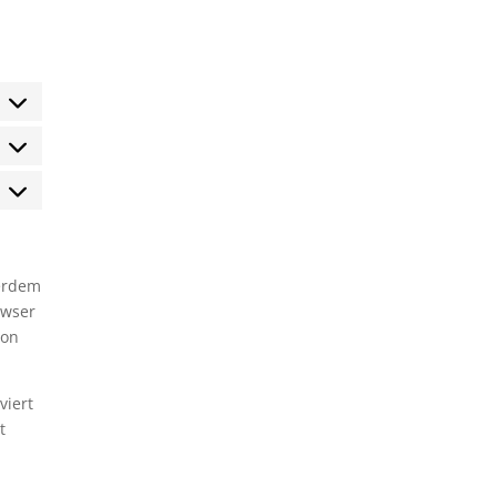
tatistiken
arketing
ßerdem
owser
ion
viert
t