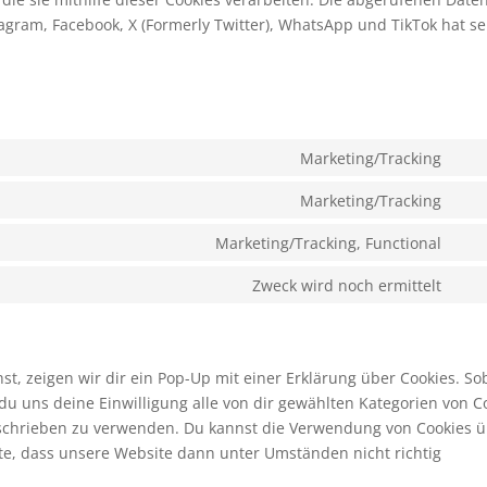
agram, Facebook, X (Formerly Twitter), WhatsApp und TikTok hat se
Marketing/Tracking
Con
to
Marketing/Tracking
Con
serv
to
Marketing/Tracking, Functional
goo
Con
serv
font
to
Zweck wird noch ermittelt
goo
Con
serv
ma
to
you
serv
son
, zeigen wir dir ein Pop-Up mit einer Erklärung über Cookies. So
t du uns deine Einwilligung alle von dir gewählten Kategorien von C
beschrieben zu verwenden. Du kannst die Verwendung von Cookies 
hte, dass unsere Website dann unter Umständen nicht richtig