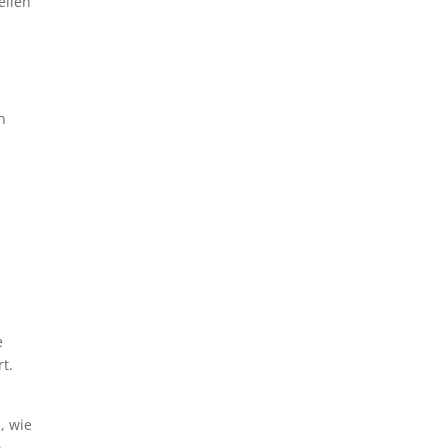
ellen
n
e
t.
, wie
n