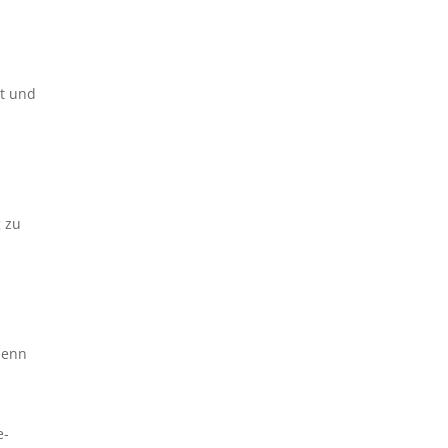
rt und
g zu
denn
e-